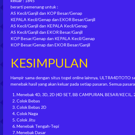
keluar : 1845
berarti pemenang untuk :
AS Kecil/Ganjil dan KOP Besar/Genap
KEPALA Kecil/Genap dan EKOR Besar/Ganjil
AS Kecil/Ganjil dan KEPALA Kecil/Genap
AS Kecil/Ganjil dan EKOR Besar/Ganjil
KOP Besar/Genap dan KEPALA Kecil/Genap
KOP Besar/Genap dan EKOR Besar/Ganjil
KESIMPULAN
Hampir sama dengan situs togel online lainnya,
ULTRA4DTOTO
s
menebak hasil yang akan keluar pada setiap pasaran. Semua pasara
Menebak 4D, 3D, 2D (4D SET, BB CAMPURAN, BESAR/KECIL,
Colok Bebas
Colok Bebas 2D
Colok Naga
Colok Jitu
Menebak Tengah-Tepi
Menebak Dasar