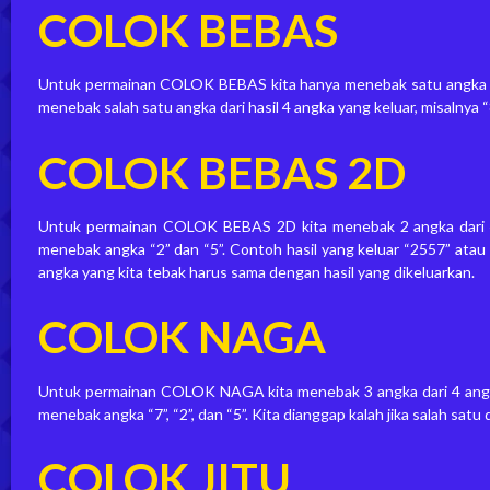
COLOK BEBAS
Untuk permainan
COLOK BEBAS
kita hanya menebak satu angka da
menebak salah satu angka dari hasil 4 angka yang keluar, misalnya “8
COLOK BEBAS 2D
Untuk permainan
COLOK BEBAS 2D
kita menebak 2 angka dari 
menebak angka “2” dan “5”. Contoh hasil yang keluar “2557” atau
angka yang kita tebak harus sama dengan hasil yang dikeluarkan.
COLOK NAGA
Untuk permainan
COLOK NAGA
kita menebak 3 angka dari 4 ang
menebak angka “7”, “2”, dan “5”. Kita dianggap kalah jika salah satu
COLOK JITU