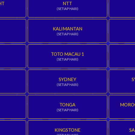
HT
NTT
(SETIAP HARI)
KALIMANTAN
(SETIAP HARI)
TOTO MACAU 1
(SETIAP HARI)
SYDNEY
S
(SETIAP HARI)
TONGA
MOROC
(SETIAP HARI)
KINGSTONE
S