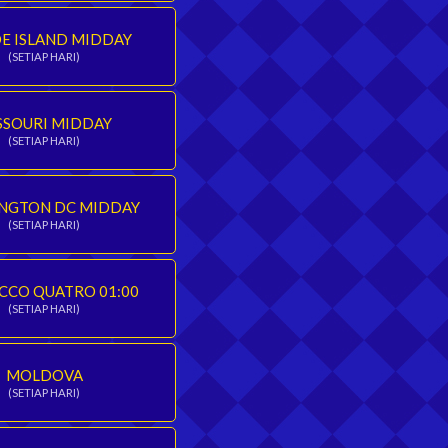
E ISLAND MIDDAY
(SETIAP HARI)
SSOURI MIDDAY
(SETIAP HARI)
NGTON DC MIDDAY
(SETIAP HARI)
CO QUATRO 01:00
(SETIAP HARI)
MOLDOVA
(SETIAP HARI)