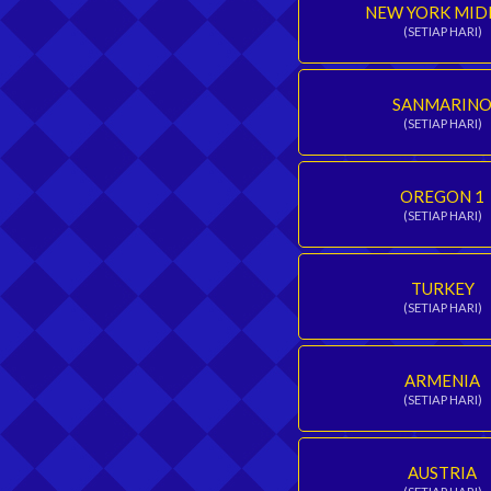
NEW YORK MID
(SETIAP HARI)
SANMARIN
(SETIAP HARI)
OREGON 1
(SETIAP HARI)
TURKEY
(SETIAP HARI)
ARMENIA
(SETIAP HARI)
AUSTRIA