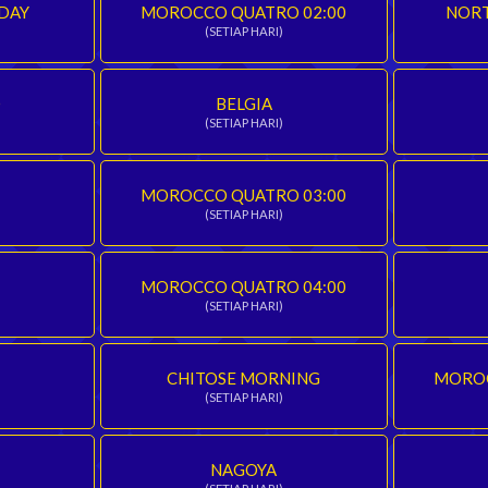
DAY
MOROCCO QUATRO 02:00
NORT
(SETIAP HARI)
O
BELGIA
(SETIAP HARI)
MOROCCO QUATRO 03:00
(SETIAP HARI)
MOROCCO QUATRO 04:00
(SETIAP HARI)
CHITOSE MORNING
MOROC
(SETIAP HARI)
NAGOYA