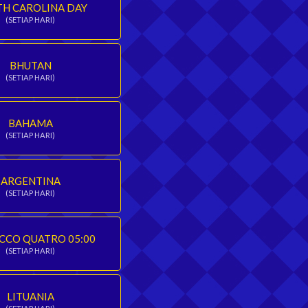
H CAROLINA DAY
(SETIAP HARI)
BHUTAN
(SETIAP HARI)
BAHAMA
(SETIAP HARI)
ARGENTINA
(SETIAP HARI)
CO QUATRO 05:00
(SETIAP HARI)
LITUANIA