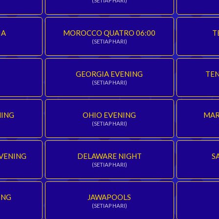
(SETIAP HARI)
IA
MOROCCO QUATRO 06:00
T
(SETIAP HARI)
GEORGIA EVENING
TEN
(SETIAP HARI)
NING
OHIO EVENING
MAR
(SETIAP HARI)
VENING
DELAWARE NIGHT
S
(SETIAP HARI)
ING
JAWAPOOLS
(SETIAP HARI)