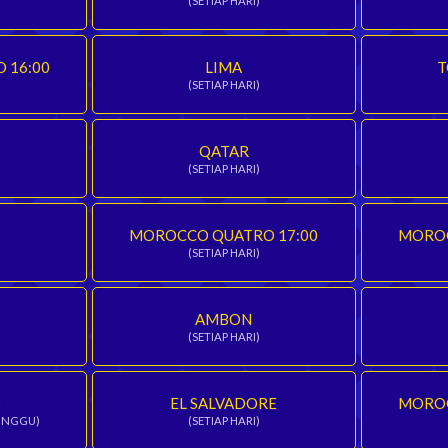
(SETIAP HARI)
 16:00
LIMA
T
(SETIAP HARI)
QATAR
(SETIAP HARI)
MOROCCO QUATRO 17:00
MOROC
(SETIAP HARI)
AMBON
(SETIAP HARI)
D
EL SALVADORE
MOROC
MINGGU)
(SETIAP HARI)