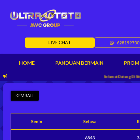
LIVE CHAT
628199700
HOME
PANDUAN BERMAIN
PROM
Selamat Datang Di Situs Ul
KEMBALI
Senin
Selasa
R
-
6843
3