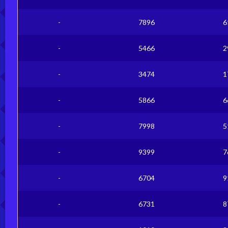
-
7896
6
-
5466
2
-
3474
1
-
5866
6
-
7998
5
-
9399
7
-
6704
9
-
6731
8