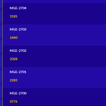
MGE-2704
3185
MGE-2703
1440
MGE-2702
2028
MGE-2701
2283
MGE-2700
0776