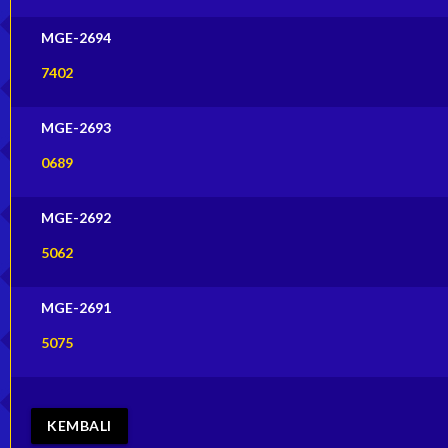
MGE-2694
7402
MGE-2693
0689
MGE-2692
5062
MGE-2691
5075
KEMBALI