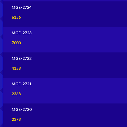
MGE-2724
6156
MGE-2723
7000
MGE-2722
4158
MGE-2721
2368
MGE-2720
2378