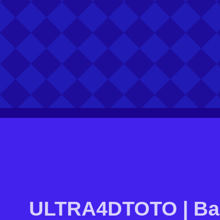
ULTRA4DTOTO | Band