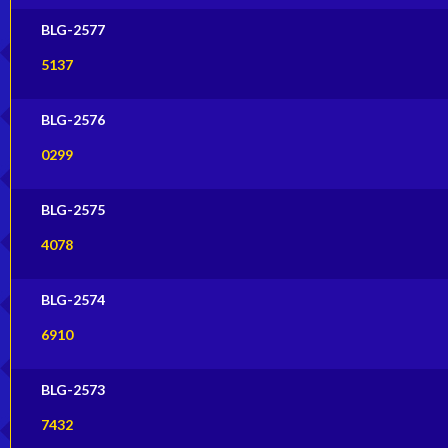
BLG-2577
5137
BLG-2576
0299
BLG-2575
4078
BLG-2574
6910
BLG-2573
7432