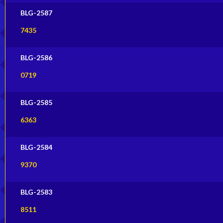
BLG-2587
7435
BLG-2586
0719
BLG-2585
6363
BLG-2584
9370
BLG-2583
8511