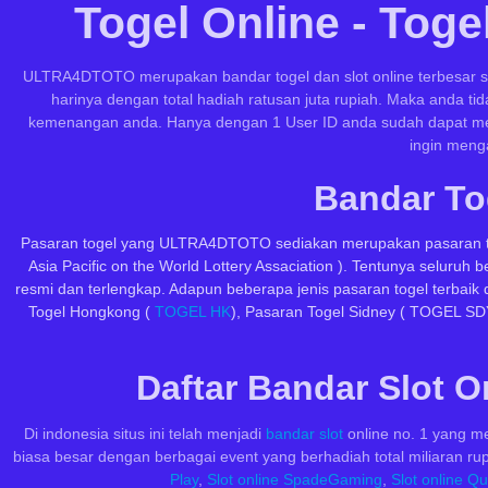
Togel Online - Toge
ULTRA4DTOTO merupakan bandar togel dan slot online terbesar serta
harinya dengan total hadiah ratusan juta rupiah. Maka anda t
kemenangan anda. Hanya dengan 1 User ID anda sudah dapat mema
ingin menga
Bandar To
Pasaran togel yang ULTRA4DTOTO sediakan merupakan pasaran togel r
Asia Pacific on the World Lottery Assaciation ). Tentunya sel
resmi dan terlengkap. Adapun beberapa jenis pasaran togel terbai
Togel Hongkong (
TOGEL HK
), Pasaran Togel Sidney ( TOGEL SD
Daftar Bandar Slot 
Di indonesia situs ini telah menjadi
bandar slot
online no. 1 yang m
biasa besar dengan berbagai event yang berhadiah total miliaran rupi
Play
,
Slot online SpadeGaming
,
Slot online 