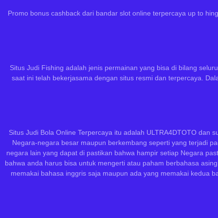
Promo bonus cashback dari bandar slot online terpercaya up to hing
Situs Judi Fishing adalah jenis permainan yang bisa di bilang se
saat ini telah bekerjasama dengan situs resmi dan terpercaya. Dal
Situs Judi Bola Online Terpercaya itu adalah ULTRA4DTOTO dan sud
Negara-negara besar maupun berkembang seperti yang terjadi pad
negara lain yang dapat di pastikan bahwa hampir setiap Negara pasti
bahwa anda harus bisa untuk mengerti atau paham berbahasa asing 
memakai bahasa inggris saja maupun ada yang memakai kedua bah