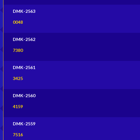
DMK-2563
0048
DMK-2562
7380
DMK-2561
3425
DMK-2560
4159
DMK-2559
7516