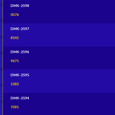
DMK-2598
0576
DMK-2597
8141
DMK-2596
9671
DMK-2595
1382
DMK-2594
7095