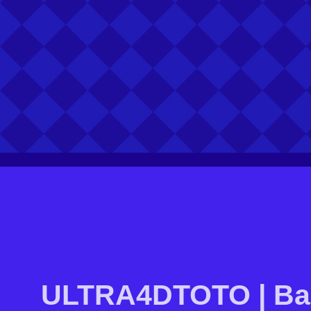
ULTRA4DTOTO | Band