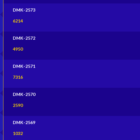
DMK-2573
6214
DMK-2572
4950
DMK-2571
7316
DMK-2570
2590
DMK-2569
1032