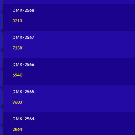
DMK-2568
0213
DMK-2567
7158
DMK-2566
6940
DMK-2565
9603
DMK-2564
2864