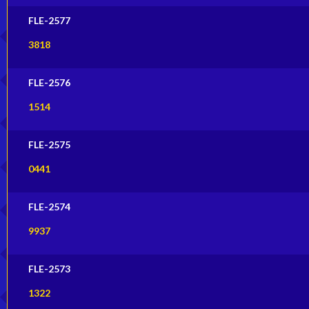
FLE-2577
3818
FLE-2576
1514
FLE-2575
0441
FLE-2574
9937
FLE-2573
1322