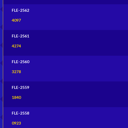
FLE-2562
4097
FLE-2561
4274
FLE-2560
3278
FLE-2559
1840
FLE-2558
0923