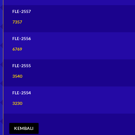
FLE-2557
7357
FLE-2556
6769
FLE-2555
3540
FLE-2554
3230
KEMBALI