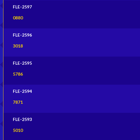
FLE-2597
0880
FLE-2596
3018
FLE-2595
5786
FLE-2594
7871
FLE-2593
5010