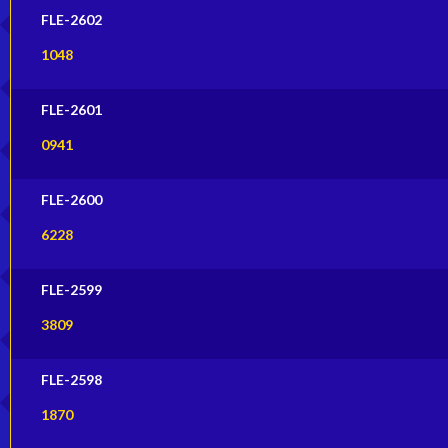
FLE-2602
1048
FLE-2601
0941
FLE-2600
6228
FLE-2599
3809
FLE-2598
1870