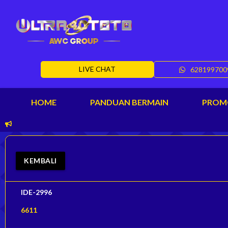
LIVE CHAT
628199700
HOME
PANDUAN BERMAIN
PROM
KEMBALI
IDE-2996
6611