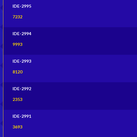
IDE-2995
7232
IDE-2994
9993
IDE-2993
8120
IDE-2992
2353
IDE-2991
3693