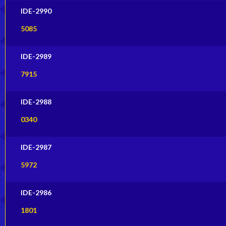
IDE-2990
5085
IDE-2989
7915
IDE-2988
0340
IDE-2987
5972
IDE-2986
1801