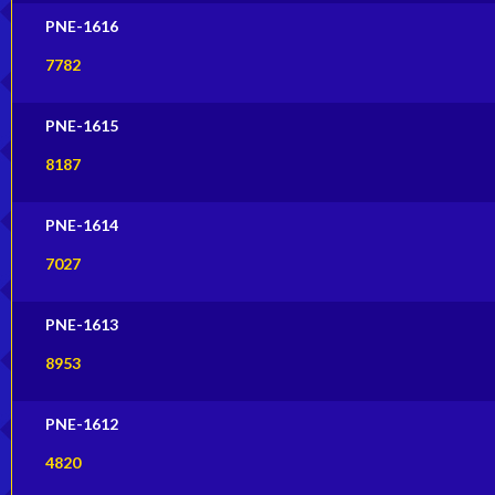
PNE-1616
7782
PNE-1615
8187
PNE-1614
7027
PNE-1613
8953
PNE-1612
4820