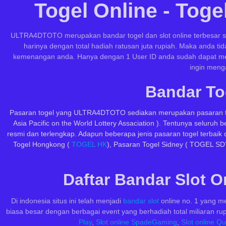
Togel Online - Toge
ULTRA4DTOTO merupakan bandar togel dan slot online terbesar serta
harinya dengan total hadiah ratusan juta rupiah. Maka anda t
kemenangan anda. Hanya dengan 1 User ID anda sudah dapat mema
ingin menga
Bandar To
Pasaran togel yang ULTRA4DTOTO sediakan merupakan pasaran togel r
Asia Pacific on the World Lottery Assaciation ). Tentunya sel
resmi dan terlengkap. Adapun beberapa jenis pasaran togel terbai
Togel Hongkong (
TOGEL HK
), Pasaran Togel Sidney ( TOGEL SD
Daftar Bandar Slot 
Di indonesia situs ini telah menjadi
bandar slot
online no. 1 yang m
biasa besar dengan berbagai event yang berhadiah total miliaran rupi
Play
,
Slot online SpadeGaming
,
Slot online 