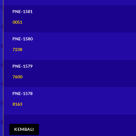
PNE-1581
0051
PNE-1580
7238
PNE-1579
7600
PNE-1578
8163
KEMBALI