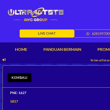
LIVE CHAT
628199700
HOME
PANDUAN BERMAIN
PROM
Selamat Datang Di Situs Ult
KEMBALI
PNE-1627
5817