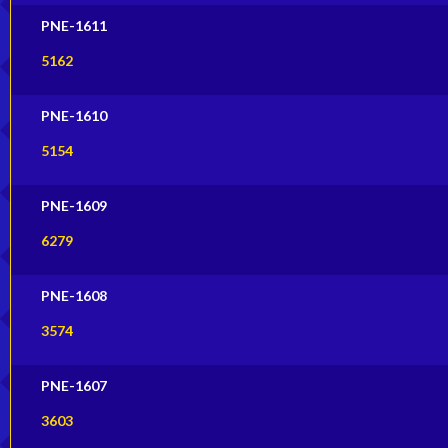
PNE-1611
5162
PNE-1610
5154
PNE-1609
6279
PNE-1608
3574
PNE-1607
3603