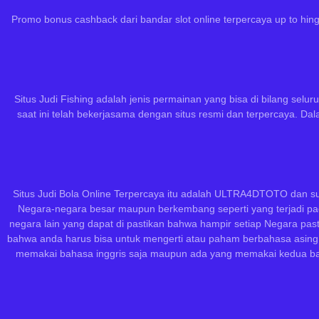
Promo bonus cashback dari bandar slot online terpercaya up to hing
Situs Judi Fishing adalah jenis permainan yang bisa di bilang se
saat ini telah bekerjasama dengan situs resmi dan terpercaya. Dal
Situs Judi Bola Online Terpercaya itu adalah ULTRA4DTOTO dan sud
Negara-negara besar maupun berkembang seperti yang terjadi pad
negara lain yang dapat di pastikan bahwa hampir setiap Negara pasti
bahwa anda harus bisa untuk mengerti atau paham berbahasa asing 
memakai bahasa inggris saja maupun ada yang memakai kedua bah