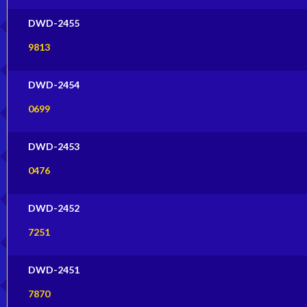
DWD-2455
9813
DWD-2454
0699
DWD-2453
0476
DWD-2452
7251
DWD-2451
7870