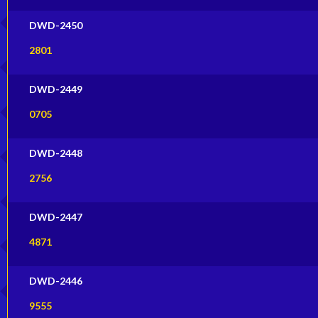
DWD-2450
2801
DWD-2449
0705
DWD-2448
2756
DWD-2447
4871
DWD-2446
9555