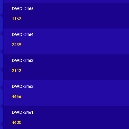
DWD-2465
1162
DWD-2464
2239
DWD-2463
2142
DWD-2462
4656
DWD-2461
4600