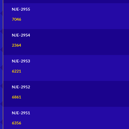
NJE-2955
7046
NJE-2954
2364
NJE-2953
6221
NJE-2952
6861
NJE-2951
6356