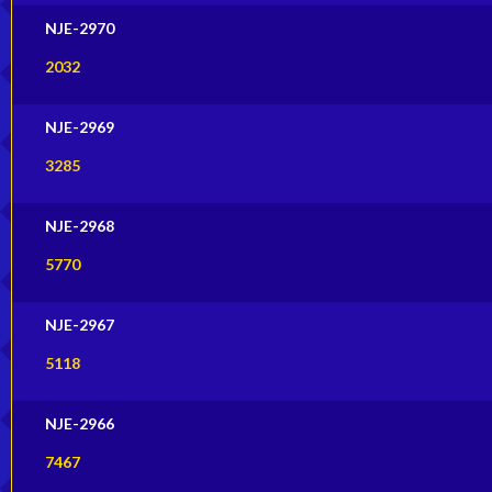
NJE-2970
2032
NJE-2969
3285
NJE-2968
5770
NJE-2967
5118
NJE-2966
7467