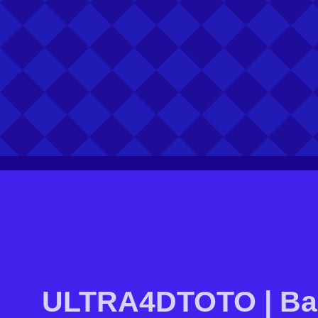
ULTRA4DTOTO | Band