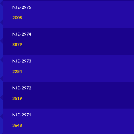
NJE-2975
2008
NJE-2974
8879
NJE-2973
2284
NJE-2972
3519
NJE-2971
3648