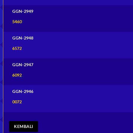
GGN-2949
5460
GGN-2948
6572
GGN-2947
6092
GGN-2946
0072
KEMBALI