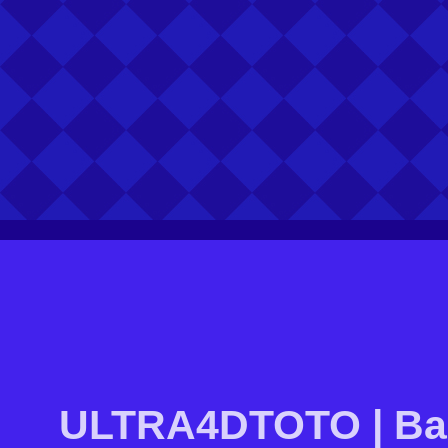
ULTRA4DTOTO | Band