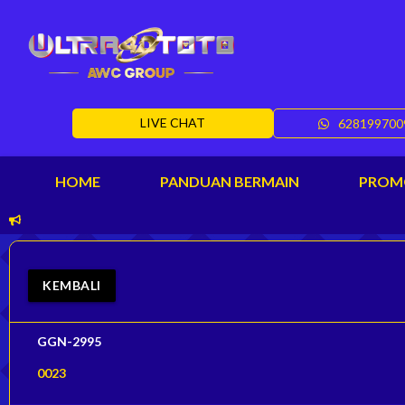
LIVE CHAT
628199700
HOME
PANDUAN BERMAIN
PROM
S
KEMBALI
GGN-2995
0023