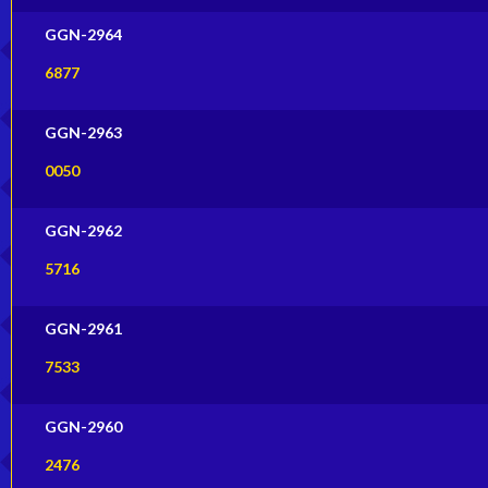
GGN-2964
6877
GGN-2963
0050
GGN-2962
5716
GGN-2961
7533
GGN-2960
2476